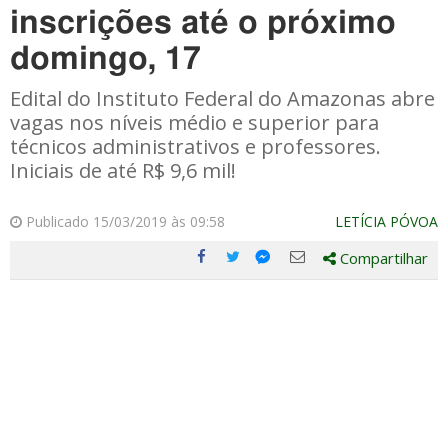
inscrições até o próximo
domingo, 17
Edital do Instituto Federal do Amazonas abre
vagas nos níveis médio e superior para
técnicos administrativos e professores.
Iniciais de até R$ 9,6 mil!
Publicado 15/03/2019 às 09:58
LETÍCIA PÓVOA
Compartilhar
Compartilhe
Compartilhe
Compartilhe
Compartilhe
este
este
este
este
post
post
post
post
com
com
com
com
Facebook
Twitter
Email
Messenger