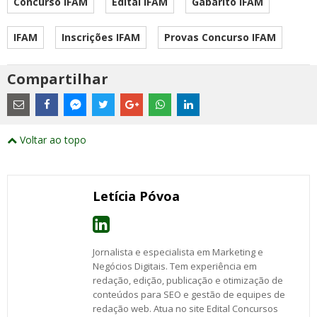
Concurso IFAM
Edital IFAM
Gabarito IFAM
IFAM
Inscrições IFAM
Provas Concurso IFAM
Compartilhar
Estes
são
links
externos
Compartilhe
Compartilhe
Compartilhe
Compartilhe
Compartilhe
Compartilhe
Compartilhe
e
este
este
este
este
este
este
este
Voltar ao topo
abrirão
post
post
post
post
post
post
post
numa
com
com
com
com
com
com
com
nova
Email
Facebook
Twitter
Google+
WhatsApp
LinkedIn
Messenger
janela
Letícia Póvoa
Jornalista e especialista em Marketing e
Negócios Digitais. Tem experiência em
redação, edição, publicação e otimização de
conteúdos para SEO e gestão de equipes de
redação web. Atua no site Edital Concursos