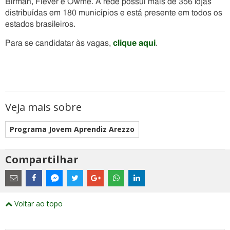
Birman, Fiever e Owme. A rede possui mais de 356 lojas
distribuídas em 180 municípios e está presente em todos os
estados brasileiros.
Para se candidatar às vagas,
clique aqui
.
Veja mais sobre
Programa Jovem Aprendiz Arezzo
Compartilhar
Estes
são
links
externos
Compartilhe
Compartilhe
Compartilhe
Compartilhe
Compartilhe
Compartilhe
Compartilhe
e
este
este
este
este
este
este
este
Voltar ao topo
abrirão
post
post
post
post
post
post
post
numa
com
com
com
com
com
com
com
nova
Email
Facebook
Twitter
Google+
WhatsApp
LinkedIn
Messenger
janela