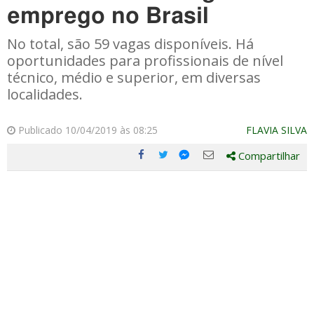
emprego no Brasil
No total, são 59 vagas disponíveis. Há
oportunidades para profissionais de nível
técnico, médio e superior, em diversas
localidades.
Publicado 10/04/2019 às 08:25
FLAVIA SILVA
Compartilhar
Compartilhe
Compartilhe
Compartilhe
Compartilhe
este
este
este
este
post
post
post
post
com
com
com
com
Facebook
Twitter
Email
Messenger