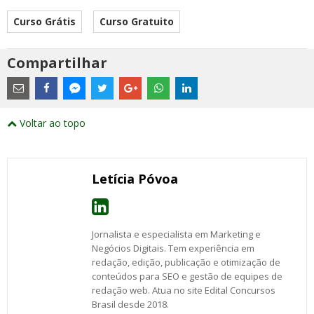
Curso Grátis
Curso Gratuito
Compartilhar
Estes
são
links
externos
Compartilhe
Compartilhe
Compartilhe
Compartilhe
Compartilhe
Compartilhe
Compartilhe
e
este
este
este
este
este
este
este
Voltar ao topo
abrirão
post
post
post
post
post
post
post
numa
com
com
com
com
com
com
com
nova
Email
Facebook
Twitter
Google+
WhatsApp
LinkedIn
Messenger
janela
Letícia Póvoa
Jornalista e especialista em Marketing e
Negócios Digitais. Tem experiência em
redação, edição, publicação e otimização de
conteúdos para SEO e gestão de equipes de
redação web. Atua no site Edital Concursos
Brasil desde 2018.