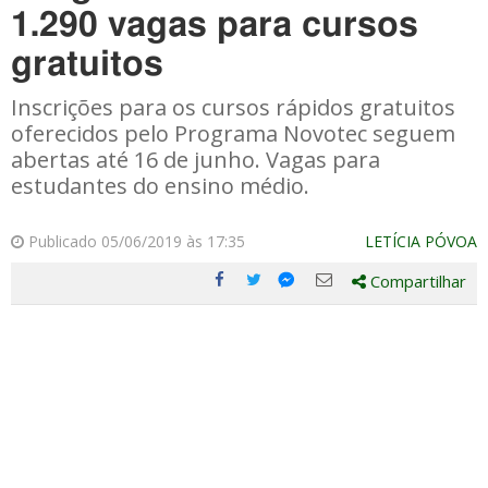
1.290 vagas para cursos
gratuitos
Inscrições para os cursos rápidos gratuitos
oferecidos pelo Programa Novotec seguem
abertas até 16 de junho. Vagas para
estudantes do ensino médio.
Publicado 05/06/2019 às 17:35
LETÍCIA PÓVOA
Compartilhar
Compartilhe
Compartilhe
Compartilhe
Compartilhe
este
este
este
este
post
post
post
post
com
com
com
com
Facebook
Twitter
Email
Messenger