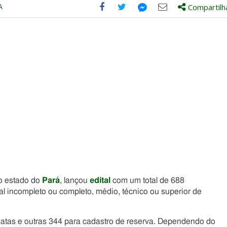
A
Compartilh
Compartilhe
Compartilhe
Compartilhe
Compartilhe
este
este
este
este
post
post
post
post
com
com
com
com
Facebook
Twitter
Email
Messenger
no estado do
Pará
, lançou
edital
com um total de 688
l incompleto ou completo, médio, técnico ou superior de
atas e outras 344 para cadastro de reserva. Dependendo do