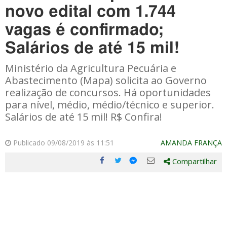
novo edital com 1.744
vagas é confirmado;
Salários de até 15 mil!
Ministério da Agricultura Pecuária e
Abastecimento (Mapa) solicita ao Governo
realização de concursos. Há oportunidades
para nível, médio, médio/técnico e superior.
Salários de até 15 mil! R$ Confira!
Publicado 09/08/2019 às 11:51
AMANDA FRANÇA
Compartilhar
Compartilhe
Compartilhe
Compartilhe
Compartilhe
este
este
este
este
post
post
post
post
com
com
com
com
Facebook
Twitter
Email
Messenger