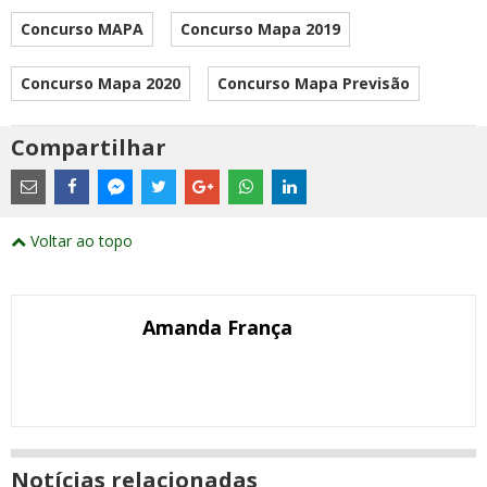
Concurso MAPA
Concurso Mapa 2019
Concurso Mapa 2020
Concurso Mapa Previsão
Compartilhar
Estes
são
links
externos
Compartilhe
Compartilhe
Compartilhe
Compartilhe
Compartilhe
Compartilhe
Compartilhe
e
este
este
este
este
este
este
este
Voltar ao topo
abrirão
post
post
post
post
post
post
post
numa
com
com
com
com
com
com
com
nova
Email
Facebook
Twitter
Google+
WhatsApp
LinkedIn
Messenger
janela
Amanda França
Notícias relacionadas