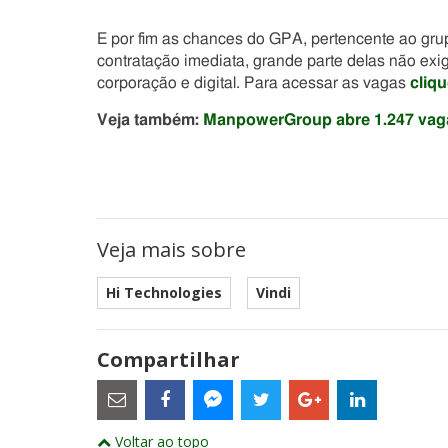
E por fim as chances do GPA, pertencente ao gr
contratação imediata, grande parte delas não exig
corporação e digital. Para acessar as vagas
cliqu
Veja também:
ManpowerGroup abre 1.247 vaga
Veja mais sobre
Hi Technologies
Vindi
Compartilhar
Estes
são
links
externos
Compartilhe
Compartilhe
Compartilhe
Compartilhe
Compartil
Compartilhe
e
Voltar ao topo
este
este
este
este
este
abrirão