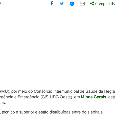
A
Compartilh
Compartilhe
Compartilhe
Compartilhe
Compartilhe
este
este
este
este
post
post
post
post
com
com
com
com
Facebook
Twitter
Email
Messenger
MU), por meio do Consórcio Intermunicipal de Saúde da Regi
Urgência e Emergência (CIS-URG Oeste), em
Minas Gerais
, est
gas.
écnico e superior e estão distribuídas entre dois editais.