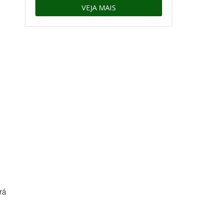
VEJA MAIS
e
rá