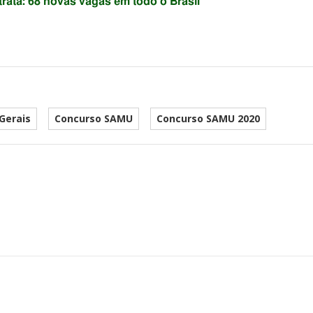
rata: 68 novas vagas em todo o Brasil
Gerais
Concurso SAMU
Concurso SAMU 2020
he