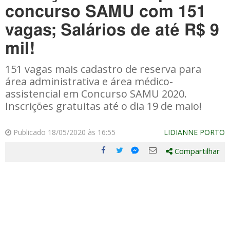
concurso SAMU com 151
vagas; Salários de até R$ 9
mil!
151 vagas mais cadastro de reserva para
área administrativa e área médico-
assistencial em Concurso SAMU 2020.
Inscrições gratuitas até o dia 19 de maio!
Publicado 18/05/2020 às 16:55
LIDIANNE PORTO
Compartilhar
Compartilhe
Compartilhe
Compartilhe
Compartilhe
este
este
este
este
post
post
post
post
com
com
com
com
Facebook
Twitter
Email
Messenger