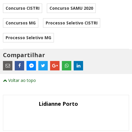
Concurso CISTRI
Concurso SAMU 2020
Concursos MG
Processo Seletivo CISTRI
Processo Seletivo MG
Compartilhar
Estes
são
links
externos
Compartilhe
Compartilhe
Compartilhe
Compartilhe
Compartilhe
Compartilhe
Compartilhe
e
este
este
este
este
este
este
este
Voltar ao topo
abrirão
post
post
post
post
post
post
post
numa
com
com
com
com
com
com
com
nova
Email
Facebook
Twitter
Google+
WhatsApp
LinkedIn
Messenger
janela
Lidianne Porto