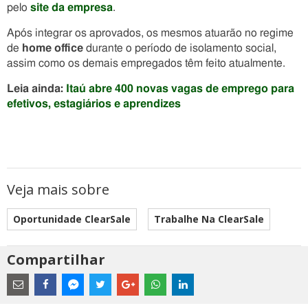
pelo
site da empresa
.
Após integrar os aprovados, os mesmos atuarão no regime
de
home office
durante o período de isolamento social,
assim como os demais empregados têm feito atualmente.
Leia ainda:
Itaú abre 400 novas vagas de emprego para
efetivos, estagiários e aprendizes
Veja mais sobre
Oportunidade ClearSale
Trabalhe Na ClearSale
Compartilhar
Estes
são
links
externos
Compartilhe
Compartilhe
Compartilhe
Compartilhe
Compartilhe
Compartilhe
Compartilhe