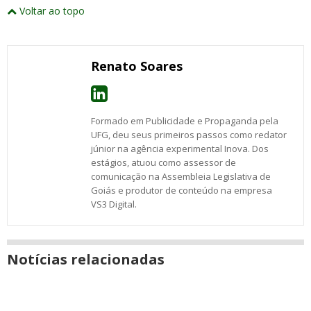
e
este
este
este
este
este
este
este
Voltar ao topo
abrirão
post
post
post
post
post
post
post
numa
com
com
com
com
com
com
com
nova
Email
Facebook
Twitter
Google+
WhatsApp
LinkedIn
Messenger
janela
Renato Soares
Formado em Publicidade e Propaganda pela
UFG, deu seus primeiros passos como redator
júnior na agência experimental Inova. Dos
estágios, atuou como assessor de
comunicação na Assembleia Legislativa de
Goiás e produtor de conteúdo na empresa
VS3 Digital.
Notícias relacionadas