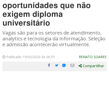
oportunidades que não
exigem diploma
universitário
Vagas são para os setores de atendimento,
analytics e tecnologia da informação. Seleção
e admissão acontecerão virtualmente.
Publicado 19/05/2020 às 06:55
RENATO SOARES
Compartilhar
Compartilhe
Compartilhe
Compartilhe
Compartilhe
este
este
este
este
post
post
post
post
com
com
com
com
Facebook
Twitter
Email
Messenger