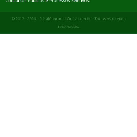
Concursos Públicos e Processos Seletivos.
© 2012 - 2026 – EditalConcursosBrasil.com.br – Todos os direitos
reservados.