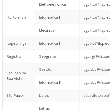
Eletroeletrônica
cgp.hto@ifsp.e
Hortolândia
Informática I
cgp.hto@ifsp.e
Mecânica II
cgp.hto@ifsp.e
Itapetininga
Informática I
cgp.itp@ifsp.ed
Registro
Geografia
cgp.rgt@ifsp.ed
Gestão
cgp.sbv@ifsp.e
São João da
Boa Vista
Informática II
cgp.sbv@ifsp.e
São Paulo
Libras
substituto.spo@
Letras