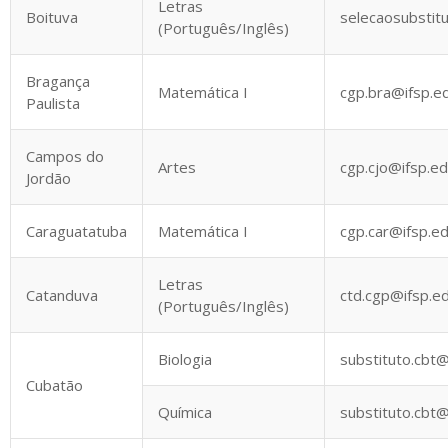
Letras
Boituva
selecaosubstitu
(Português/Inglês)
Bragança
Matemática I
cgp.bra@ifsp.e
Paulista
Campos do
Artes
cgp.cjo@ifsp.ed
Jordão
Caraguatatuba
Matemática I
cgp.car@ifsp.ed
Letras
Catanduva
ctd.cgp@ifsp.ed
(Português/Inglês)
Biologia
substituto.cbt@
Cubatão
Química
substituto.cbt@