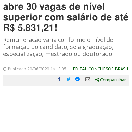
abre 30 vagas de nível
superior com salário de até
R$ 5.831,21!
Remuneração varia conforme o nível de
formação do candidato, seja graduação,
especialização, mestrado ou doutorado.
Publicado 20/06/2020 às 18:05
EDITAL CONCURSOS BRASIL
Compartilhar
Compartilhe
Compartilhe
Compartilhe
Compartilhe
este
este
este
este
post
post
post
post
com
com
com
com
Facebook
Twitter
Email
Messenger