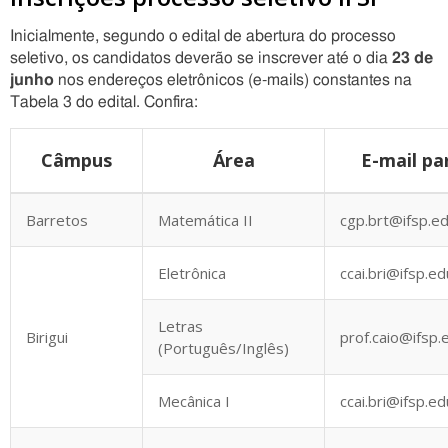
Inicialmente, segundo o edital de abertura do processo
seletivo, os candidatos deverão se inscrever até o dia
23 de
junho
nos endereços eletrônicos (e-mails) constantes na
Tabela 3 do edital. Confira:
Câmpus
Área
E-mail pa
Barretos
Matemática II
cgp.brt@ifsp.ed
Eletrônica
ccai.bri@ifsp.ed
Letras
Birigui
prof.caio@ifsp.
(Português/Inglês)
Mecânica I
ccai.bri@ifsp.ed