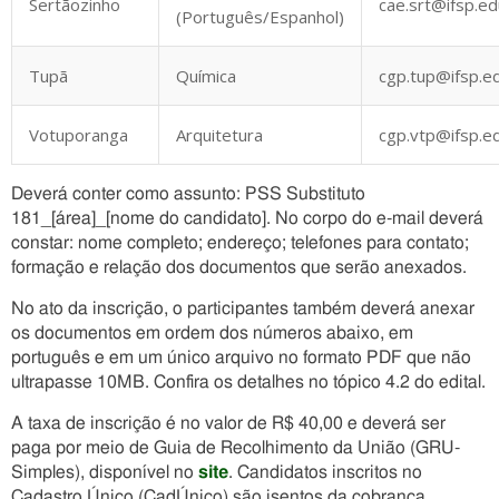
Sertãozinho
cae.srt@ifsp.ed
(Português/Espanhol)
Tupã
Química
cgp.tup@ifsp.e
Votuporanga
Arquitetura
cgp.vtp@ifsp.e
Deverá conter como assunto: PSS Substituto
181_[área]_[nome do candidato]. No corpo do e-mail deverá
constar: nome completo; endereço; telefones para contato;
formação e relação dos documentos que serão anexados.
No ato da inscrição, o participantes também deverá anexar
os documentos em ordem dos números abaixo, em
português e em um único arquivo no formato PDF que não
ultrapasse 10MB. Confira os detalhes no tópico 4.2 do edital.
A taxa de inscrição é no valor de R$ 40,00 e deverá ser
paga por meio de Guia de Recolhimento da União (GRU-
Simples), disponível no
site
. Candidatos inscritos no
Cadastro Único (CadÚnico) são isentos da cobrança.