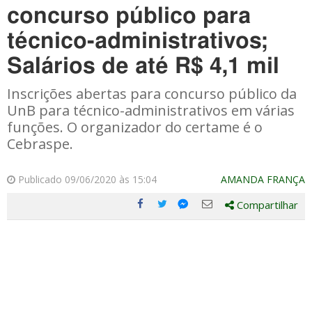
concurso público para
técnico-administrativos;
Salários de até R$ 4,1 mil
Inscrições abertas para concurso público da
UnB para técnico-administrativos em várias
funções. O organizador do certame é o
Cebraspe.
Publicado 09/06/2020 às 15:04
AMANDA FRANÇA
Compartilhar
Compartilhe
Compartilhe
Compartilhe
Compartilhe
este
este
este
este
post
post
post
post
com
com
com
com
Facebook
Twitter
Email
Messenger