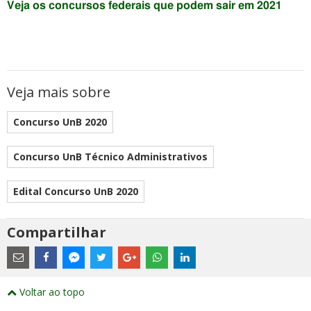
Veja os concursos federais que podem sair em 2021
Veja mais sobre
Concurso UnB 2020
Concurso UnB Técnico Administrativos
Edital Concurso UnB 2020
Compartilhar
Estes
são
links
externos
Compartilhe
Compartilhe
Compartilhe
Compartilhe
Compartilhe
Compartilhe
Compartilhe
e
este
este
este
este
este
este
este
Voltar ao topo
abrirão
post
post
post
post
post
post
post
numa
com
com
com
com
com
com
com