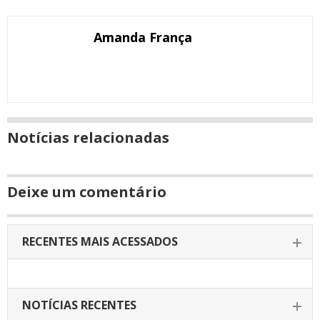
nova
Email
Facebook
Twitter
Google+
WhatsApp
LinkedIn
Messenger
janela
Amanda França
Notícias relacionadas
Deixe um comentário
RECENTES MAIS ACESSADOS
NOTÍCIAS RECENTES