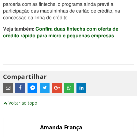
parceria com as fintechs, o programa ainda prevê a
participação das maquininhas de cartão de crédito, na
concessão da linha de crédito.
Veja também:
Confira duas fintechs com oferta de
crédito rápido para micro e pequenas empresas
Compartilhar
Estes
são
links
externos
Compartilhe
Compartilhe
Compartilhe
Compartilhe
Compartilhe
Compartilhe
Compartilhe
e
este
este
este
este
este
este
este
Voltar ao topo
abrirão
post
post
post
post
post
post
post
numa
com
com
com
com
com
com
com
nova
Email
Facebook
Twitter
Google+
WhatsApp
LinkedIn
Messenger
janela
Amanda França