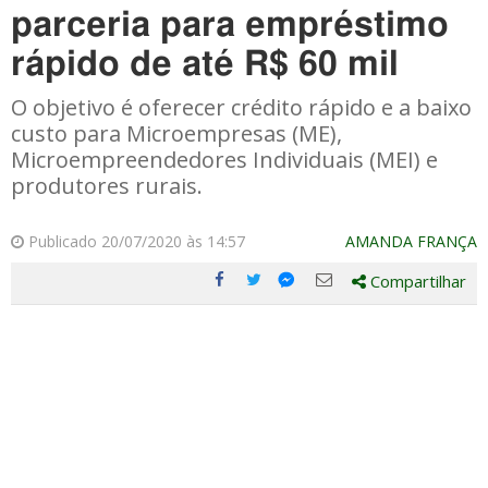
parceria para empréstimo
rápido de até R$ 60 mil
O objetivo é oferecer crédito rápido e a baixo
custo para Microempresas (ME),
Microempreendedores Individuais (MEI) e
produtores rurais.
Publicado 20/07/2020 às 14:57
AMANDA FRANÇA
Compartilhar
Compartilhe
Compartilhe
Compartilhe
Compartilhe
este
este
este
este
post
post
post
post
com
com
com
com
Facebook
Twitter
Email
Messenger