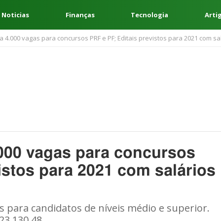
 Noticias
Finanças
Tecnologia
Arti
 4.000 vagas para concursos PRF e PF; Editais previstos para 2021 com sal
000 vagas para concursos
istos para 2021 com salários
 para candidatos de níveis médio e superior.
3.130,48.