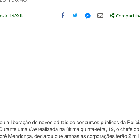
SOS BRASIL
Compartilh
Compartilhe
Compartilhe
Compartilhe
Compartilhe
este
este
este
este
post
post
post
post
com
com
com
com
Facebook
Twitter
Email
Messenger
ou a liberação de novos editais de concursos públicos da Políci
 Durante uma
live
realizada na última quinta-feira, 19, o chefe do
ndré Mendonça, declarou que ambas as corporações terão 2 mil