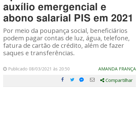
auxílio emergencial e
abono salarial PIS em 2021
Por meio da poupança social, beneficiários
podem pagar contas de luz, água, telefone,
fatura de cartão de crédito, além de fazer
saques e transferências.
Publicado 08/03/2021 às 20:50
AMANDA FRANÇA
Compartilhar
Compartilhe
Compartilhe
Compartilhe
Compartilhe
este
este
este
este
post
post
post
post
com
com
com
com
Facebook
Twitter
Email
Messenger