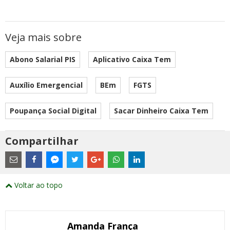
Veja mais sobre
Abono Salarial PIS
Aplicativo Caixa Tem
Auxílio Emergencial
BEm
FGTS
Poupança Social Digital
Sacar Dinheiro Caixa Tem
Compartilhar
Estes
são
links
externos
Compartilhe
Compartilhe
Compartilhe
Compartilhe
Compartilhe
Compartilhe
Compartilhe
e
este
este
este
este
este
este
este
Voltar ao topo
abrirão
post
post
post
post
post
post
post
numa
com
com
com
com
com
com
com
nova
Email
Facebook
Twitter
Google+
WhatsApp
LinkedIn
Messenger
janela
Amanda França