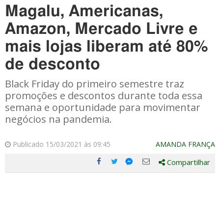
Magalu, Americanas,
Amazon, Mercado Livre e
mais lojas liberam até 80%
de desconto
Black Friday do primeiro semestre traz
promoções e descontos durante toda essa
semana e oportunidade para movimentar
negócios na pandemia.
Publicado 15/03/2021 às 09:45
AMANDA FRANÇA
Compartilhar
Compartilhe
Compartilhe
Compartilhe
Compartilhe
este
este
este
este
post
post
post
post
com
com
com
com
Facebook
Twitter
Email
Messenger