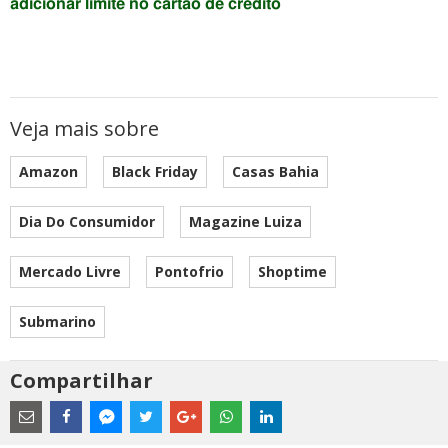
adicionar limite no cartão de crédito
Veja mais sobre
Amazon
Black Friday
Casas Bahia
Dia Do Consumidor
Magazine Luiza
Mercado Livre
Pontofrio
Shoptime
Submarino
Compartilhar
Estes
são
links
externos
Compartilhe
Compartilhe
Compartilhe
Compartilhe
Compartilhe
Compartilhe
Compartilhe