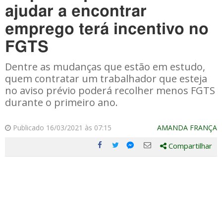
ajudar a encontrar
emprego terá incentivo no
FGTS
Dentre as mudanças que estão em estudo,
quem contratar um trabalhador que esteja
no aviso prévio poderá recolher menos FGTS
durante o primeiro ano.
Publicado 16/03/2021 às 07:15
AMANDA FRANÇA
Compartilhar
Compartilhe
Compartilhe
Compartilhe
Compartilhe
este
este
este
este
post
post
post
post
com
com
com
com
Facebook
Twitter
Email
Messenger