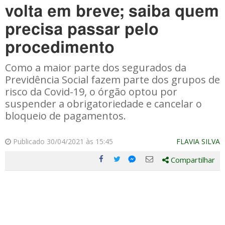
volta em breve; saiba quem
precisa passar pelo
procedimento
Como a maior parte dos segurados da
Previdência Social fazem parte dos grupos de
risco da Covid-19, o órgão optou por
suspender a obrigatoriedade e cancelar o
bloqueio de pagamentos.
Publicado 30/04/2021 às 15:45
FLAVIA SILVA
Compartilhar
Compartilhe
Compartilhe
Compartilhe
Compartilhe
este
este
este
este
post
post
post
post
com
com
com
com
Facebook
Twitter
Email
Messenger