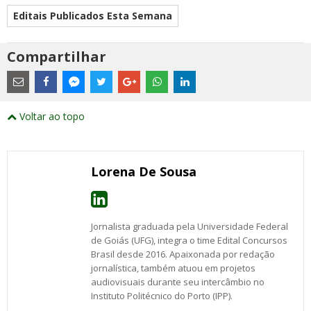
Editais Publicados Esta Semana
Compartilhar
Estes
são
links
externos
Compartilhe
Compartilhe
Compartilhe
Compartilhe
Compartilhe
Compartilhe
Compartilhe
e
este
este
este
este
este
este
este
Voltar ao topo
abrirão
post
post
post
post
post
post
post
numa
com
com
com
com
com
com
com
nova
Email
Facebook
Twitter
Google+
WhatsApp
LinkedIn
Messenger
janela
Lorena De Sousa
Jornalista graduada pela Universidade Federal
de Goiás (UFG), integra o time Edital Concursos
Brasil desde 2016. Apaixonada por redação
jornalística, também atuou em projetos
audiovisuais durante seu intercâmbio no
Instituto Politécnico do Porto (IPP).