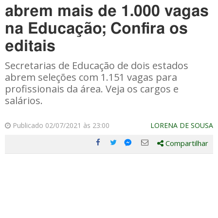
abrem mais de 1.000 vagas
na Educação; Confira os
editais
Secretarias de Educação de dois estados
abrem seleções com 1.151 vagas para
profissionais da área. Veja os cargos e
salários.
Publicado 02/07/2021 às 23:00
LORENA DE SOUSA
Compartilhar
Compartilhe
Compartilhe
Compartilhe
Compartilhe
este
este
este
este
post
post
post
post
com
com
com
com
Facebook
Twitter
Email
Messenger