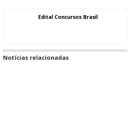
com
nova
Email
Facebook
Twitter
Google+
WhatsApp
LinkedIn
Messenger
janela
Edital Concursos Brasil
Notícias relacionadas