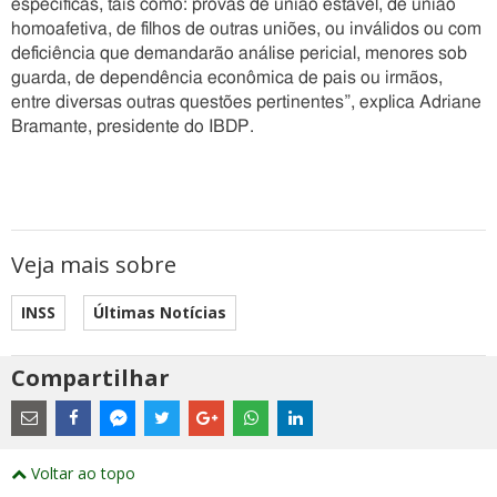
específicas, tais como: provas de união estável, de união
homoafetiva, de filhos de outras uniões, ou inválidos ou com
deficiência que demandarão análise pericial, menores sob
guarda, de dependência econômica de pais ou irmãos,
entre diversas outras questões pertinentes”, explica Adriane
Bramante, presidente do IBDP.
Veja mais sobre
INSS
Últimas Notícias
Compartilhar
Estes
são
links
externos
Compartilhe
Compartilhe
Compartilhe
Compartilhe
Compartilhe
Compartilhe
Compartilhe
e
este
este
este
este
este
este
este
Voltar ao topo
abrirão
post
post
post
post
post
post
post
numa
com
com
com
com
com
com