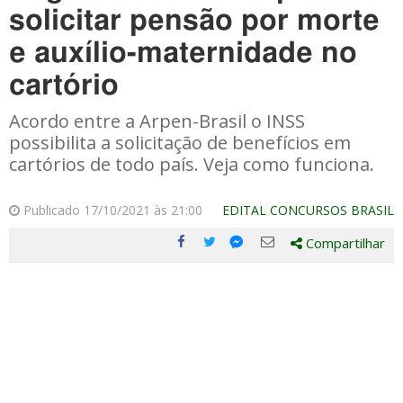
solicitar pensão por morte
e auxílio-maternidade no
cartório
Acordo entre a Arpen-Brasil o INSS
possibilita a solicitação de benefícios em
cartórios de todo país. Veja como funciona.
Publicado 17/10/2021 às 21:00
EDITAL CONCURSOS BRASIL
Compartilhar
Compartilhe
Compartilhe
Compartilhe
Compartilhe
este
este
este
este
post
post
post
post
com
com
com
com
Facebook
Twitter
Email
Messenger