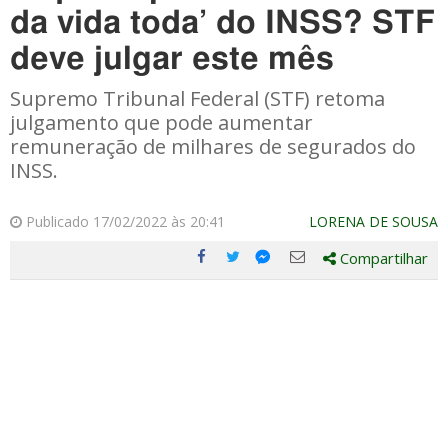
da vida toda’ do INSS? STF
deve julgar este mês
Supremo Tribunal Federal (STF) retoma
julgamento que pode aumentar
remuneração de milhares de segurados do
INSS.
Publicado 17/02/2022 às 20:41
LORENA DE SOUSA
Compartilhar
Compartilhe
Compartilhe
Compartilhe
Compartilhe
este
este
este
este
post
post
post
post
com
com
com
com
Facebook
Twitter
Email
Messenger