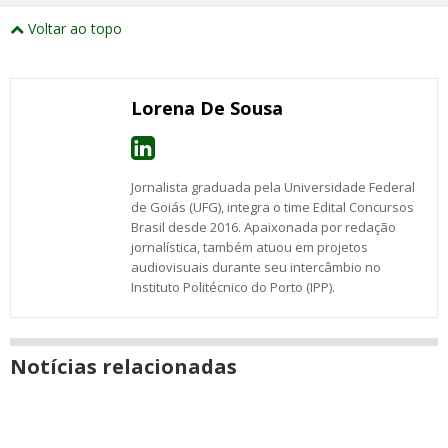
externos
Compartilhe
Compartilhe
Compartilhe
Compartilhe
Compartilhe
Compartilhe
Compartilhe
e
este
este
este
este
este
este
este
Voltar ao topo
abrirão
post
post
post
post
post
post
post
numa
com
com
com
com
com
com
com
nova
Email
Facebook
Twitter
Google+
WhatsApp
LinkedIn
Messenger
janela
Lorena De Sousa
Jornalista graduada pela Universidade Federal
de Goiás (UFG), integra o time Edital Concursos
Brasil desde 2016. Apaixonada por redação
jornalística, também atuou em projetos
audiovisuais durante seu intercâmbio no
Instituto Politécnico do Porto (IPP).
Notícias relacionadas