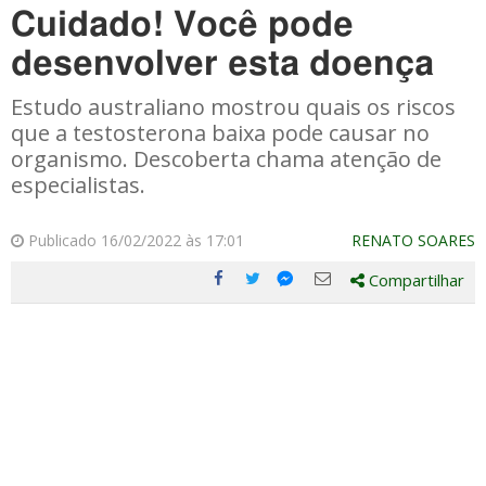
Cuidado! Você pode
desenvolver esta doença
Estudo australiano mostrou quais os riscos
que a testosterona baixa pode causar no
organismo. Descoberta chama atenção de
especialistas.
Publicado 16/02/2022 às 17:01
RENATO SOARES
Compartilhar
Compartilhe
Compartilhe
Compartilhe
Compartilhe
este
este
este
este
post
post
post
post
com
com
com
com
Facebook
Twitter
Email
Messenger