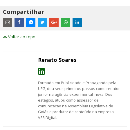
Compartilhar
Estes
são
links
externos
Compartilhe
Compartilhe
Compartilhe
Compartilhe
Compartilhe
Compartilhe
Compartilhe
e
este
este
este
este
este
este
este
Voltar ao topo
abrirão
post
post
post
post
post
post
post
numa
com
com
com
com
com
com
com
nova
Email
Facebook
Twitter
Google+
WhatsApp
LinkedIn
Messenger
janela
Renato Soares
Formado em Publicidade e Propaganda pela
UFG, deu seus primeiros passos como redator
júnior na agência experimental Inova. Dos
estágios, atuou como assessor de
comunicação na Assembleia Legislativa de
Goiás e produtor de conteúdo na empresa
VS3 Digital.