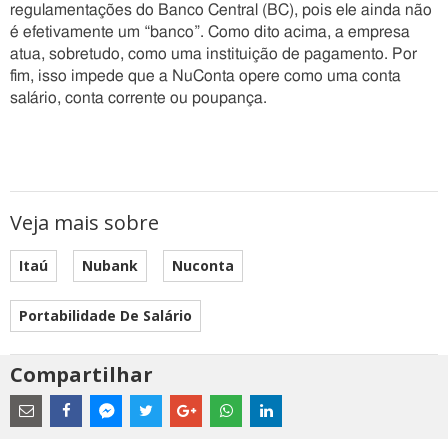
regulamentações do Banco Central (BC), pois ele ainda não
é efetivamente um “banco”. Como dito acima, a empresa
atua, sobretudo, como uma instituição de pagamento. Por
fim, isso impede que a NuConta opere como uma conta
salário, conta corrente ou poupança.
Veja mais sobre
Itaú
Nubank
Nuconta
Portabilidade De Salário
Compartilhar
Estes
são
links
externos
Compartilhe
Compartilhe
Compartilhe
Compartilhe
Compartilhe
Compartilhe
Compartilhe
e