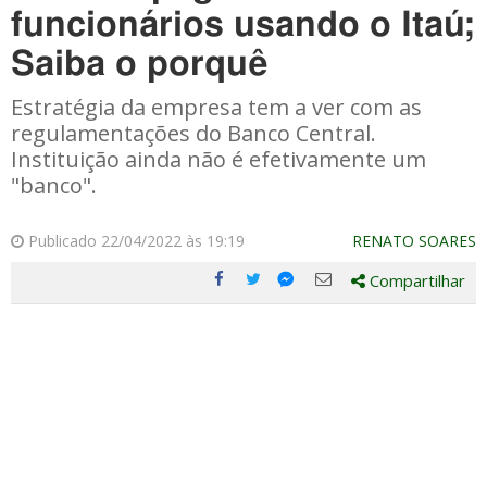
funcionários usando o Itaú;
Saiba o porquê
Estratégia da empresa tem a ver com as
regulamentações do Banco Central.
Instituição ainda não é efetivamente um
"banco".
Publicado 22/04/2022 às 19:19
RENATO SOARES
Compartilhar
Compartilhe
Compartilhe
Compartilhe
Compartilhe
este
este
este
este
post
post
post
post
com
com
com
com
Facebook
Twitter
Email
Messenger