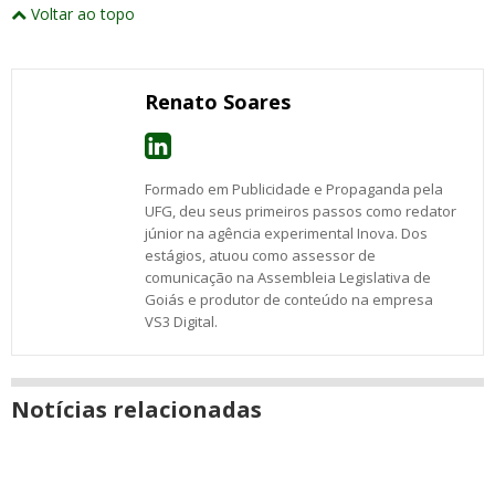
este
este
este
este
este
este
este
Voltar ao topo
abrirão
post
post
post
post
post
post
post
numa
com
com
com
com
com
com
com
nova
Email
Facebook
Twitter
Google+
WhatsApp
LinkedIn
Messenger
janela
Renato Soares
Formado em Publicidade e Propaganda pela
UFG, deu seus primeiros passos como redator
júnior na agência experimental Inova. Dos
estágios, atuou como assessor de
comunicação na Assembleia Legislativa de
Goiás e produtor de conteúdo na empresa
VS3 Digital.
Notícias relacionadas