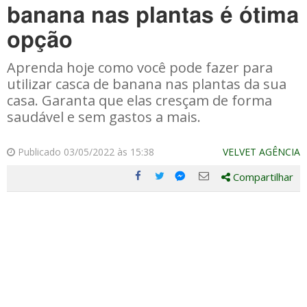
banana nas plantas é ótima
opção
Aprenda hoje como você pode fazer para
utilizar casca de banana nas plantas da sua
casa. Garanta que elas cresçam de forma
saudável e sem gastos a mais.
Publicado 03/05/2022 às 15:38
VELVET AGÊNCIA
Compartilhar
Compartilhe
Compartilhe
Compartilhe
Compartilhe
este
este
este
este
post
post
post
post
com
com
com
com
Facebook
Twitter
Email
Messenger