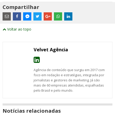
Compartilhar
Estes
são
links
externos
Compartilhe
Compartilhe
Compartilhe
Compartilhe
Compartilhe
Compartilhe
Compartilhe
e
este
este
este
este
este
este
este
Voltar ao topo
abrirão
post
post
post
post
post
post
post
numa
com
com
com
com
com
com
com
nova
Email
Facebook
Twitter
Google+
WhatsApp
LinkedIn
Messenger
janela
Velvet Agência
Agência de conteúdo que surgiu em 2017 com
foco em redação e estratégias, integrada por
jornalistas e gestores de marketing. Já são
mais de 60 empresas atendidas, espalhadas
pelo Brasil e pelo mundo.
Notícias relacionadas