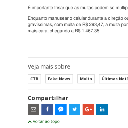
É importante frisar que as multas podem se multi
Enquanto manusear o celular durante a direção o
gravíssimas, com multa de R$ 293,47, a multa por
mais cara, chegando a R$ 1.467,35.
Veja mais sobre
CTB
Fake News
Multa
Últimas Notí
Compartilhar
Estes
são
links
externos
Compartilhe
Compartilhe
Compartilhe
Compartilhe
Compartil
Compartilhe
e
Voltar ao topo
este
este
este
este
este
abrirão
este
numa