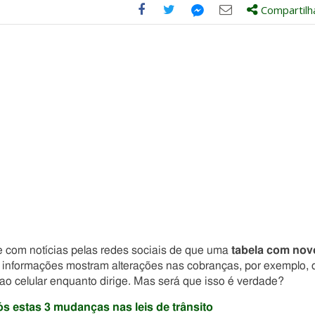
Compartilh
Compartilhe
Compartilhe
Compartilhe
Compartilhe
este
este
este
este
post
post
post
post
com
com
com
com
Facebook
Twitter
Email
Messenger
 com notícias pelas redes sociais de que uma
tabela com nov
As informações mostram alterações nas cobranças, por exemplo, 
 ao celular enquanto dirige. Mas será que isso é verdade?
s estas 3 mudanças nas leis de trânsito