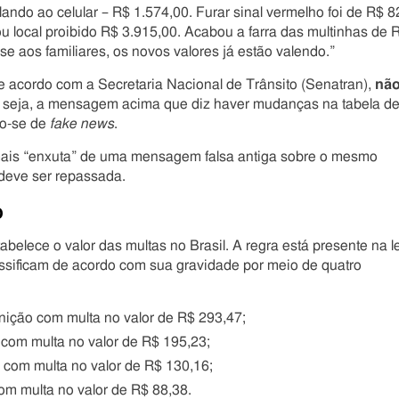
lando ao celular – R$ 1.574,00. Furar sinal vermelho foi de R$ 8
ou local proibido R$ 3.915,00. Acabou a farra das multinhas de 
e aos familiares, os novos valores já estão valendo.”
 acordo com a Secretaria Nacional de Trânsito (Senatran),
nã
 seja, a mensagem acima que diz haver mudanças na tabela d
do-se de
fake news
.
 mais “enxuta” de uma mensagem falsa antiga sobre o mesmo
 deve ser repassada.
o
belece o valor das multas no Brasil. A regra está presente na le
assificam de acordo com sua gravidade por meio de quatro
ição com multa no valor de R$ 293,47;
com multa no valor de R$ 195,23;
com multa no valor de R$ 130,16;
m multa no valor de R$ 88,38.