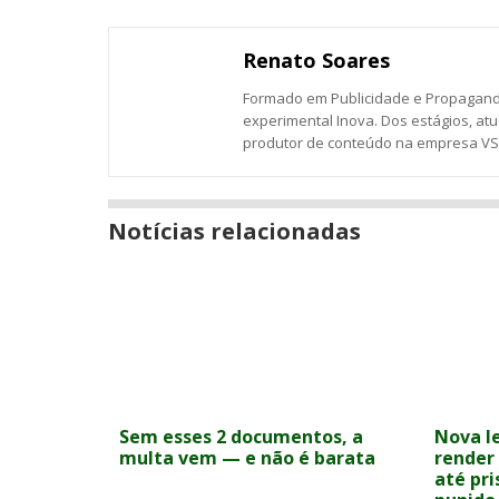
post
post
post
post
post
post
nova
com
com
com
com
com
com
janela
Email
Facebook
Twitter
Google+
LinkedIn
Messenger
Renato Soares
Formado em Publicidade e Propaganda
experimental Inova. Dos estágios, a
produtor de conteúdo na empresa VS3 
Notícias relacionadas
Sem esses 2 documentos, a
Nova le
multa vem — e não é barata
render 
até pr