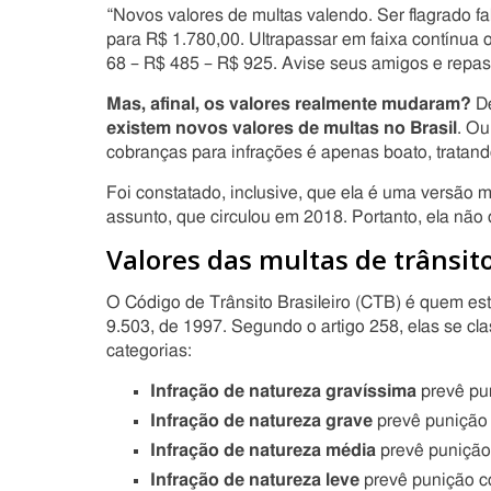
“Novos valores de multas valendo. Ser flagrado fa
para R$ 1.780,00. Ultrapassar em faixa contínua 
68 – R$ 485 – R$ 925. Avise seus amigos e repass
Mas, afinal, os valores realmente mudaram?
De
existem novos valores de multas no Brasil
. Ou
cobranças para infrações é apenas boato, tratan
Foi constatado, inclusive, que ela é uma versão
assunto, que circulou em 2018. Portanto, ela não
Valores das multas de trânsit
O Código de Trânsito Brasileiro (CTB) é quem esta
9.503, de 1997. Segundo o artigo 258, elas se cl
categorias:
Infração de natureza gravíssima
prevê pun
Infração de natureza grave
prevê punição 
Infração de natureza média
prevê punição 
Infração de natureza leve
prevê punição co