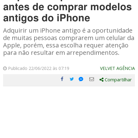
antes de comprar modelos
antigos do iPhone
Adquirir um iPhone antigo é a oportunidade
de muitas pessoas comprarem um celular da
Apple, porém, essa escolha requer atenção
para não resultar em arrependimentos.
Publicado 22/06/2022 às 07:19
VELVET AGÊNCIA
Compartilhar
Compartilhe
Compartilhe
Compartilhe
Compartilhe
este
este
este
este
post
post
post
post
com
com
com
com
Facebook
Twitter
Email
Messenger