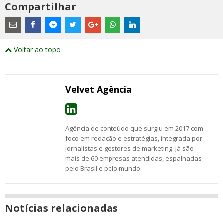
Compartilhar
Estes
são
links
externos
Compartilhe
Compartilhe
Compartilhe
Compartilhe
Compartilhe
Compartilhe
Compartilhe
e
este
este
este
este
este
este
este
Voltar ao topo
abrirão
post
post
post
post
post
post
post
numa
com
com
com
com
com
com
com
nova
Email
Facebook
Twitter
Google+
WhatsApp
LinkedIn
Messenger
janela
Velvet Agência
Agência de conteúdo que surgiu em 2017 com
foco em redação e estratégias, integrada por
jornalistas e gestores de marketing. Já são
mais de 60 empresas atendidas, espalhadas
pelo Brasil e pelo mundo.
Notícias relacionadas