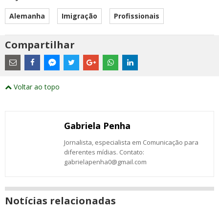
Alemanha
Imigração
Profissionais
Compartilhar
Estes
são
links
externos
Compartilhe
Compartilhe
Compartilhe
Compartilhe
Compartilhe
Compartilhe
Compartilhe
e
este
este
este
este
este
este
este
Voltar ao topo
abrirão
post
post
post
post
post
post
post
numa
com
com
com
com
com
com
com
nova
Email
Facebook
Twitter
Google+
WhatsApp
LinkedIn
Messenger
janela
Gabriela Penha
Jornalista, especialista em Comunicação para
diferentes mídias. Contato:
gabrielapenha0@gmail.com
Notícias relacionadas