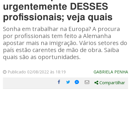
urgentemente DESSES
profissionais; veja quais
Sonha em trabalhar na Europa? A procura
por profissionais tem feito a Alemanha
apostar mais na imigração. Vários setores do
país estão carentes de mão de obra. Saiba
quais são as oportunidades.
Publicado 02/08/2022 às 18:19
GABRIELA PENHA
Compartilhar
Compartilhe
Compartilhe
Compartilhe
Compartilhe
este
este
este
este
post
post
post
post
com
com
com
com
Facebook
Twitter
Email
Messenger