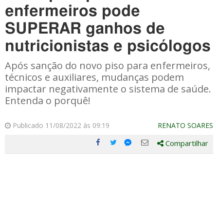
enfermeiros pode
SUPERAR ganhos de
nutricionistas e psicólogos
Após sanção do novo piso para enfermeiros,
técnicos e auxiliares, mudanças podem
impactar negativamente o sistema de saúde.
Entenda o porquê!
Publicado 11/08/2022 às 09:19
RENATO SOARES
Compartilhar
Compartilhe
Compartilhe
Compartilhe
Compartilhe
este
este
este
este
post
post
post
post
com
com
com
com
Facebook
Twitter
Email
Messenger