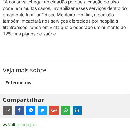
“A conta vai chegar ao cidadão porque a criação do piso
pode, em muitos casos, inviabilizar esses serviços dentro do
orçamento familiar,” disse Monteiro. Por fim, a decisão
também impactará nos serviços oferecidos por hospitais
filantrópicos, tendo em vista que é esperado um aumento de
12% nos planos de saúde.
Veja mais sobre
Enfermeiros
Compartilhar
Estes
são
links
externos
Compartilhe
Compartilhe
Compartilhe
Compartilhe
Compartilhe
Compartilhe
Compartilhe
e
este
este
este
este
este
este
este
Voltar ao topo
abrirão
post
post
post
post
post
post
post
numa