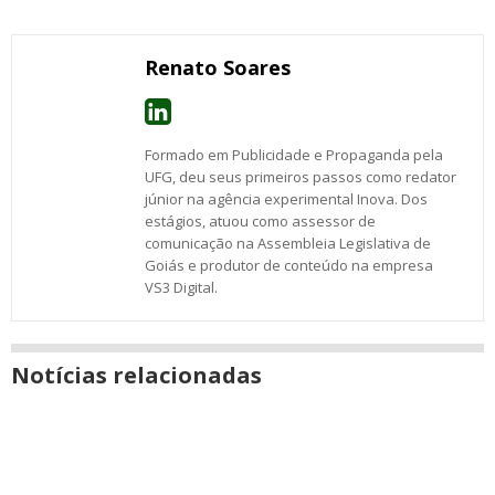
com
com
com
com
com
com
com
nova
Email
Facebook
Twitter
Google+
WhatsApp
LinkedIn
Messenger
janela
Renato Soares
Formado em Publicidade e Propaganda pela
UFG, deu seus primeiros passos como redator
júnior na agência experimental Inova. Dos
estágios, atuou como assessor de
comunicação na Assembleia Legislativa de
Goiás e produtor de conteúdo na empresa
VS3 Digital.
Notícias relacionadas