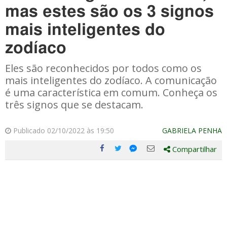
mas estes são os 3 signos
mais inteligentes do
zodíaco
Eles são reconhecidos por todos como os
mais inteligentes do zodíaco. A comunicação
é uma característica em comum. Conheça os
três signos que se destacam.
Publicado 02/10/2022 às 19:50
GABRIELA PENHA
Compartilhar
Compartilhe
Compartilhe
Compartilhe
Compartilhe
este
este
este
este
post
post
post
post
com
com
com
com
Facebook
Twitter
Email
Messenger