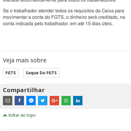
liberado automaticamente para todos os trabalhadores.
Se o trabalhador atender todos os requisitos da Caixa para
movimentar a conta do FGTS, o dinheiro será creditado, na
conta indicada pelo trabalhador, em até 15 dias úteis.
Veja mais sobre
FGTS
Saque Do FGTS
Compartilhar
Estes
são
links
externos
Compartilhe
Compartilhe
Compartilhe
Compartilhe
Compartilhe
Compartilhe
Compartilhe
e
este
este
este
este
este
este
este
Voltar ao topo
abrirão
post
post
post
post
post
post
post
numa
com
com
com
com
com
com
com
nova
Email
Facebook
Twitter
Google+
WhatsApp
LinkedIn
Messenger
janela