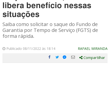
libera benefício nessas
situações
Saiba como solicitar o saque do Fundo de
Garantia por Tempo de Serviço (FGTS) de
forma rápida.
Publicado 08/11/2022 às 18:14
RAFAEL MIRANDA
Compartilhar
Compartilhe
Compartilhe
Compartilhe
Compartilhe
este
este
este
este
post
post
post
post
com
com
com
com
Facebook
Twitter
Email
Messenger