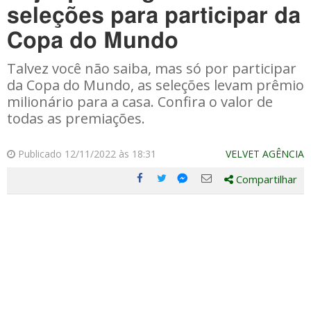
seleções para participar da
Copa do Mundo
Talvez você não saiba, mas só por participar
da Copa do Mundo, as seleções levam prêmio
milionário para a casa. Confira o valor de
todas as premiações.
Publicado 12/11/2022 às 18:31
VELVET AGÊNCIA
Compartilhar
Compartilhe
Compartilhe
Compartilhe
Compartilhe
este
este
este
este
post
post
post
post
com
com
com
com
Facebook
Twitter
Email
Messenger