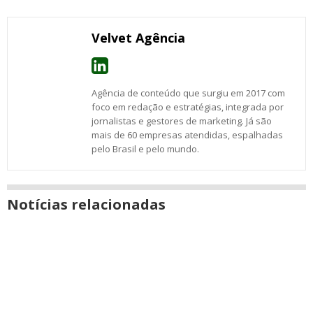
nova
Email
Facebook
Twitter
Google+
WhatsApp
LinkedIn
Messenger
janela
Velvet Agência
Agência de conteúdo que surgiu em 2017 com
foco em redação e estratégias, integrada por
jornalistas e gestores de marketing. Já são
mais de 60 empresas atendidas, espalhadas
pelo Brasil e pelo mundo.
Notícias relacionadas