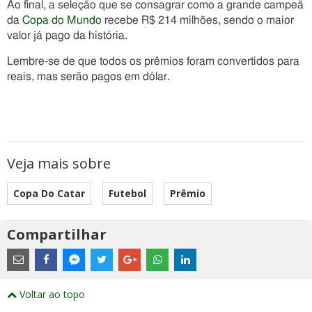
Ao final, a seleção que se consagrar como a grande campeã
da
Copa do Mundo
recebe R$ 214 milhões, sendo o maior
valor já pago da história.
Lembre-se de que todos os prêmios foram convertidos para
reais, mas serão pagos em dólar.
Veja mais sobre
Copa Do Catar
Futebol
Prêmio
Compartilhar
Estes
são
links
externos
Compartilhe
Compartilhe
Compartilhe
Compartilhe
Compartilhe
Compartilhe
Compartilhe
e
este
este
este
este
este
este
este
Voltar ao topo
abrirão
post
post
post
post
post
post
post
numa
com
com
com
com
com
com
com