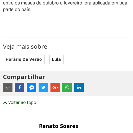
entre os meses de outubro e fevereiro, era aplicada em boa
parte do país.
Veja mais sobre
Horário De Verão
Lula
Compartilhar
Estes
são
links
externos
Compartilhe
Compartilhe
Compartilhe
Compartilhe
Compartilhe
Compartilhe
Compartilhe
e
este
este
este
este
este
este
este
Voltar ao topo
abrirão
post
post
post
post
post
post
post
numa
com
com
com
com
com
com
com
nova
Email
Facebook
Twitter
Google+
WhatsApp
LinkedIn
Messenger
janela
Renato Soares