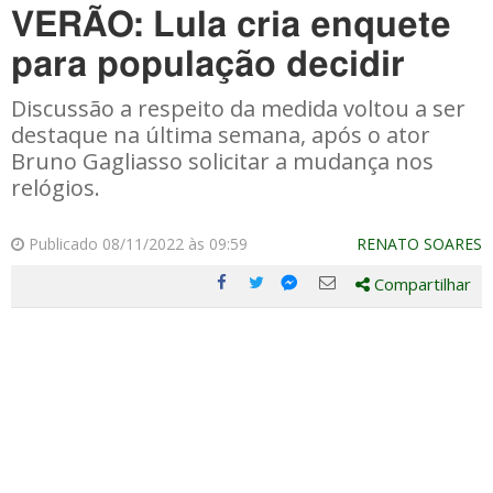
VERÃO: Lula cria enquete
para população decidir
Discussão a respeito da medida voltou a ser
destaque na última semana, após o ator
Bruno Gagliasso solicitar a mudança nos
relógios.
Publicado 08/11/2022 às 09:59
RENATO SOARES
Compartilhar
Compartilhe
Compartilhe
Compartilhe
Compartilhe
este
este
este
este
post
post
post
post
com
com
com
com
Facebook
Twitter
Email
Messenger