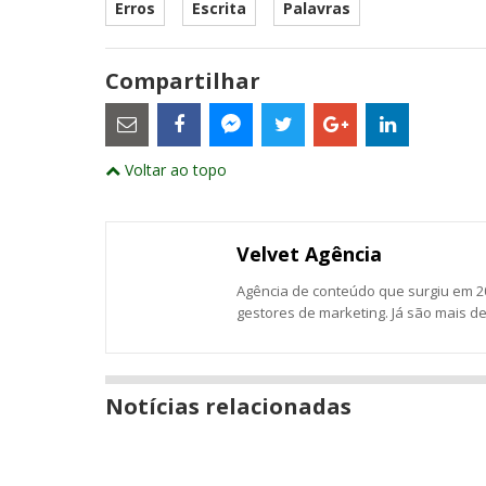
Erros
Escrita
Palavras
Compartilhar
Estes
são
links
externos
Compartilhe
Compartilhe
Compartilhe
Compartilhe
Compartil
Compartilhe
e
Voltar ao topo
este
este
este
este
este
abrirão
este
numa
post
post
post
post
post
post
nova
com
com
com
com
com
com
janela
Email
Facebook
Twitter
Google+
LinkedIn
Messenger
Velvet Agência
Agência de conteúdo que surgiu em 20
gestores de marketing. Já são mais d
Notícias relacionadas