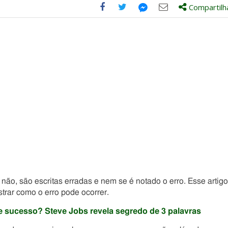
Compartilh
Compartilhe
Compartilhe
Compartilhe
Compartilhe
este
este
este
este
post
post
post
post
com
com
com
com
Facebook
Twitter
Email
Messenger
ão, são escritas erradas e nem se é notado o erro. Esse artigo
strar como o erro pode ocorrer.
 sucesso? Steve Jobs revela segredo de 3 palavras