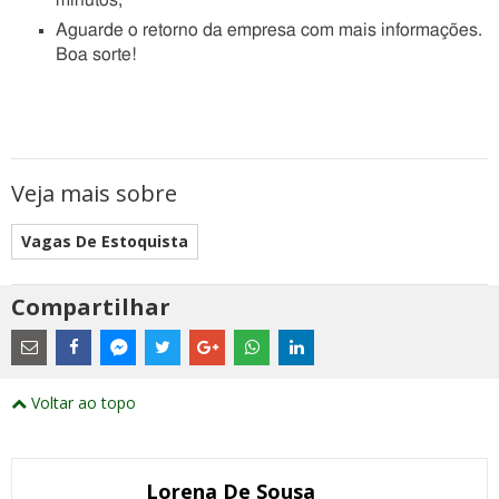
minutos;
Aguarde o retorno da empresa com mais informações.
Boa sorte!
Veja mais sobre
Vagas De Estoquista
Compartilhar
Estes
são
links
externos
Compartilhe
Compartilhe
Compartilhe
Compartilhe
Compartilhe
Compartilhe
Compartilhe
e
este
este
este
este
este
este
este
Voltar ao topo
abrirão
post
post
post
post
post
post
post
numa
com
com
com
com
com
com
com
nova
Email
Facebook
Twitter
Google+
WhatsApp
LinkedIn
Messenger
janela
Lorena De Sousa