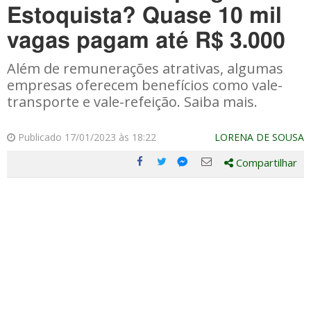
Estoquista? Quase 10 mil
vagas pagam até R$ 3.000
Além de remunerações atrativas, algumas
empresas oferecem benefícios como vale-
transporte e vale-refeição. Saiba mais.
Publicado 17/01/2023 às 18:22
LORENA DE SOUSA
Compartilhar
Compartilhe
Compartilhe
Compartilhe
Compartilhe
este
este
este
este
post
post
post
post
com
com
com
com
Facebook
Twitter
Email
Messenger