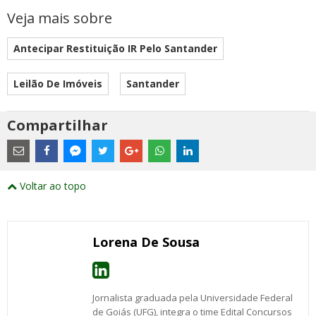
Veja mais sobre
Antecipar Restituição IR Pelo Santander
Leilão De Imóveis
Santander
Compartilhar
Estes
são
links
externos
Compartilhe
Compartilhe
Compartilhe
Compartilhe
Compartilhe
Compartilhe
Compartilhe
e
este
este
este
este
este
este
este
Voltar ao topo
abrirão
post
post
post
post
post
post
post
numa
com
com
com
com
com
com
com
nova
Email
Facebook
Twitter
Google+
WhatsApp
LinkedIn
Messenger
janela
Lorena De Sousa
Jornalista graduada pela Universidade Federal
de Goiás (UFG), integra o time Edital Concursos