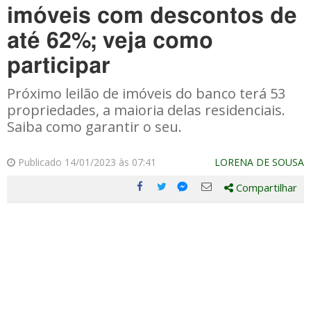
imóveis com descontos de
até 62%; veja como
participar
Próximo leilão de imóveis do banco terá 53
propriedades, a maioria delas residenciais.
Saiba como garantir o seu.
Publicado 14/01/2023 às 07:41
LORENA DE SOUSA
Compartilhar
Compartilhe
Compartilhe
Compartilhe
Compartilhe
este
este
este
este
post
post
post
post
com
com
com
com
Facebook
Twitter
Email
Messenger