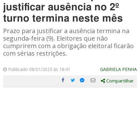
justificar ausência no 2º
turno termina neste mês
Prazo para justificar a ausência termina na
segunda-feira (9). Eleitores que não
cumprirem com a obrigação eleitoral ficarão
com sérias restrições.
Publicado 08/01/2023 às 18:41
GABRIELA PENHA
Compartilhar
Compartilhe
Compartilhe
Compartilhe
Compartilhe
este
este
este
este
post
post
post
post
com
com
com
com
Facebook
Twitter
Email
Messenger