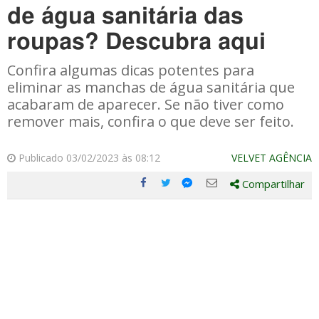
de água sanitária das
roupas? Descubra aqui
Confira algumas dicas potentes para
eliminar as manchas de água sanitária que
acabaram de aparecer. Se não tiver como
remover mais, confira o que deve ser feito.
Publicado 03/02/2023 às 08:12
VELVET AGÊNCIA
Compartilhar
Compartilhe
Compartilhe
Compartilhe
Compartilhe
este
este
este
este
post
post
post
post
com
com
com
com
Facebook
Twitter
Email
Messenger