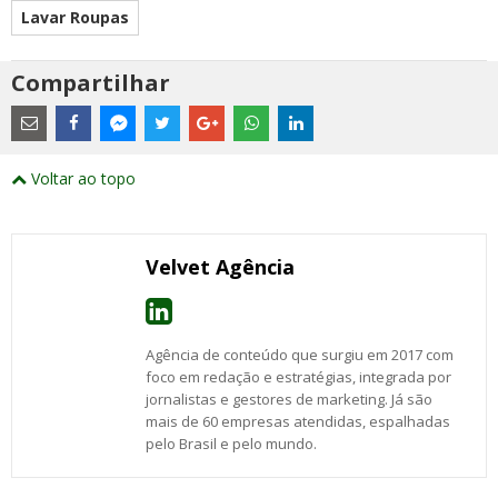
Lavar Roupas
Compartilhar
Estes
são
links
externos
Compartilhe
Compartilhe
Compartilhe
Compartilhe
Compartilhe
Compartilhe
Compartilhe
e
este
este
este
este
este
este
este
Voltar ao topo
abrirão
post
post
post
post
post
post
post
numa
com
com
com
com
com
com
com
nova
Email
Facebook
Twitter
Google+
WhatsApp
LinkedIn
Messenger
janela
Velvet Agência
Agência de conteúdo que surgiu em 2017 com
foco em redação e estratégias, integrada por
jornalistas e gestores de marketing. Já são
mais de 60 empresas atendidas, espalhadas
pelo Brasil e pelo mundo.