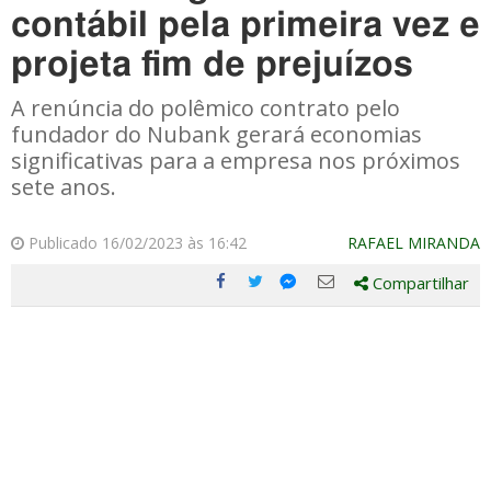
contábil pela primeira vez e
projeta fim de prejuízos
A renúncia do polêmico contrato pelo
fundador do Nubank gerará economias
significativas para a empresa nos próximos
sete anos.
Publicado 16/02/2023 às 16:42
RAFAEL MIRANDA
Compartilhar
Compartilhe
Compartilhe
Compartilhe
Compartilhe
este
este
este
este
post
post
post
post
com
com
com
com
Facebook
Twitter
Email
Messenger