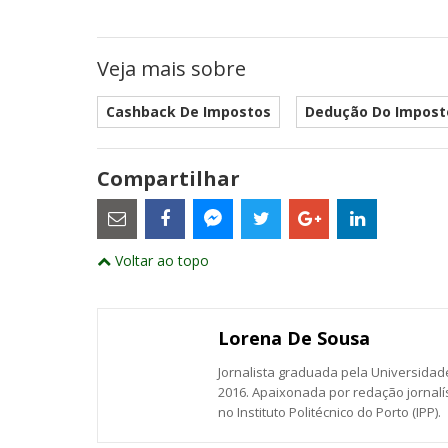
Veja mais sobre
Cashback De Impostos
Dedução Do Impost
Compartilhar
Estes
são
links
externos
Compartilhe
Compartilhe
Compartilhe
Compartilhe
Compartil
Compartilhe
e
Voltar ao topo
este
este
este
este
este
abrirão
este
numa
post
post
post
post
post
post
nova
com
com
com
com
com
com
janela
Email
Facebook
Twitter
Google+
LinkedIn
Messenger
Lorena De Sousa
Jornalista graduada pela Universidade
2016. Apaixonada por redação jornalí
no Instituto Politécnico do Porto (IPP).