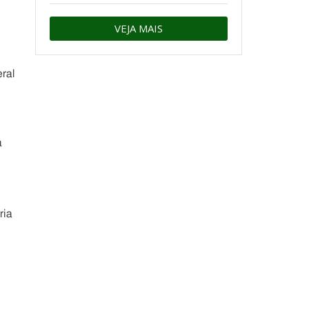
VEJA MAIS
ral
a
ria