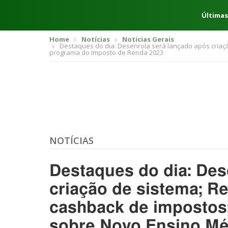
Últimas
Home
Notícias
Noticias Gerais
Destaques do dia: Desenrola será lançado após criaçã
programa do Imposto de Renda 2023
NOTÍCIAS
Destaques do dia: Des
criação de sistema; Re
cashback de impostos;
sobre Novo Ensino Mé