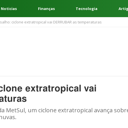
 Noticias
Finanças
Tecnologia
Arti
salho: ciclone extratropical vai DERRUBAR as temperaturas
clone extratropical vai
aturas
a MetSul, um ciclone extratropical avança sobr
chuvas.