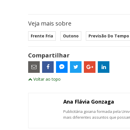
Veja mais sobre
Frente Fria
Outono
Previsão Do Tempo
Compartilhar
Estes
são
links
externos
Compartilhe
Compartilhe
Compartilhe
Compartilhe
Compartil
Compartilhe
e
Voltar ao topo
este
este
este
este
este
abrirão
este
numa
post
post
post
post
post
post
nova
com
com
com
com
com
com
janela
Email
Facebook
Twitter
Google+
LinkedIn
Messenger
Ana Flávia Gonzaga
Publicitária goiana formada pela Uni
mais diferentes assuntos que possam