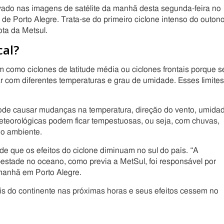
rvado nas imagens de satélite da manhã desta segunda-feira no
e de Porto Alegre. Trata-se do primeiro ciclone intenso do outon
ota da Metsul.
cal?
 como ciclones de latitude média ou ciclones frontais porque s
r com diferentes temperaturas e grau de umidade. Esses limites
pode causar mudanças na temperatura, direção do vento, umida
eteorológicas podem ficar tempestuosas, ou seja, com chuvas,
do ambiente.
de que os efeitos do ciclone diminuam no sul do país. “A
estade no oceano, como previa a MetSul, foi responsável por
 manhã em Porto Alegre.
ais do continente nas próximas horas e seus efeitos cessem no