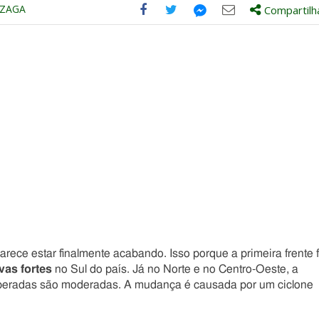
NZAGA
Compartilh
Compartilhe
Compartilhe
Compartilhe
Compartilhe
este
este
este
este
post
post
post
post
com
com
com
com
Facebook
Twitter
Email
Messenger
arece estar finalmente acabando. Isso porque a primeira frente f
vas fortes
no Sul do país. Já no Norte e no Centro-Oeste, a
esperadas são moderadas. A mudança é causada por um ciclone