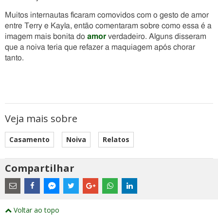
Muitos internautas ficaram comovidos com o gesto de amor
entre Terry e Kayla, então comentaram sobre como essa é a
imagem mais bonita do
amor
verdadeiro. Alguns disseram
que a noiva teria que refazer a maquiagem após chorar
tanto.
Veja mais sobre
Casamento
Noiva
Relatos
Compartilhar
Estes
são
links
externos
Compartilhe
Compartilhe
Compartilhe
Compartilhe
Compartilhe
Compartilhe
Compartilhe
e
este
este
este
este
este
este
este
Voltar ao topo
abrirão
post
post
post
post
post
post
post
numa