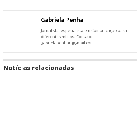
com
com
com
com
com
com
com
nova
Email
Facebook
Twitter
Google+
WhatsApp
LinkedIn
Messenger
janela
Gabriela Penha
Jornalista, especialista em Comunicação para
diferentes mídias. Contato:
gabrielapenha0@gmail.com
Notícias relacionadas