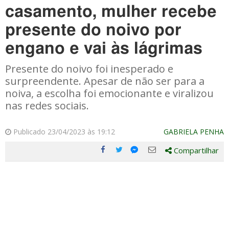
casamento, mulher recebe
presente do noivo por
engano e vai às lágrimas
Presente do noivo foi inesperado e
surpreendente. Apesar de não ser para a
noiva, a escolha foi emocionante e viralizou
nas redes sociais.
Publicado 23/04/2023 às 19:12
GABRIELA PENHA
Compartilhar
Compartilhe
Compartilhe
Compartilhe
Compartilhe
este
este
este
este
post
post
post
post
com
com
com
com
Facebook
Twitter
Email
Messenger