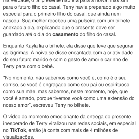
Na verdade, o tal presente não era para a noiva, mas sim
para o futuro filho do casal. Terry havia preparado algo muito
especial para o primeiro filho do casal, que ainda nem
nasceu. Sua melher recebeu uma pulseira com um bilhete
anexado a ela, explicando que o presente deve ser
guardado até o dia do
casamento
do filho do casal.
Enquanto Kayla lia o bilhete, ela disse que teve que segurar
as lágrimas. A noiva se disse encantada com a criatividade
do seu futuro marido e com o gesto de amor e carinho de
Terry para com o bebê.
“No momento, não sabemos como você é, como é o seu
sorriso, se você é engraçado como seu pai ou espirituoso
como sua mãe, mas sabemos, neste momento, hoje, que
você é amado, porque tivemos você como uma extensão do
nosso amor”, escreveu Terry no bilhete.
O vídeo do momento emocionante da entrega do presente
inesperado de Terry viralizou nas redes sociais, em especial
no
TikTok
, então já conta com mais de 4 milhões de
visualizações.