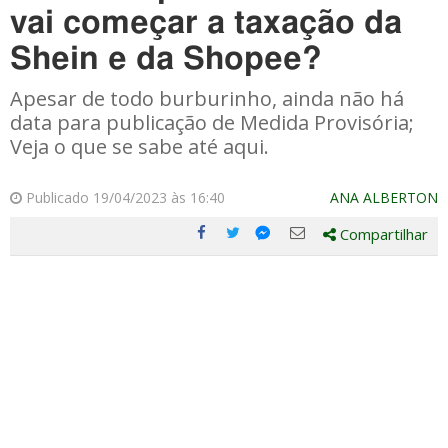
vai começar a taxação da
Shein e da Shopee?
Apesar de todo burburinho, ainda não há
data para publicação de Medida Provisória;
Veja o que se sabe até aqui.
Publicado 19/04/2023 às 16:40
ANA ALBERTON
Compartilhar
Compartilhe
Compartilhe
Compartilhe
Compartilhe
este
este
este
este
post
post
post
post
com
com
com
com
Facebook
Twitter
Email
Messenger