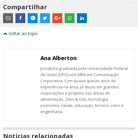
Compartilhar
Estes
são
links
externos
Compartilhe
Compartilhe
Compartilhe
Compartilhe
Compartilhe
Compartilhe
Compartilhe
e
este
este
este
este
este
este
este
Voltar ao topo
abrirão
post
post
post
post
post
post
post
numa
com
com
com
com
com
com
com
nova
Email
Facebook
Twitter
Google+
WhatsApp
LinkedIn
Messenger
janela
Ana Alberton
Jornalista graduada pela Universidade Federal
de Goiás (UFG) com MBA em Comunicação
Corporativa. Com quase quinze anos de
experiência na área, já atuou em grandes
corporações e projetos nas áreas de
alimentação, Óleo & Gás, tecnologia,
economia, saúde, educação, terceiro setor e
engenharia.
Notícias relacionadas