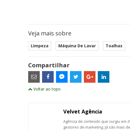
Veja mais sobre
Limpeza
Máquina De Lavar
Toalhas
Compartilhar
Estes
são
links
externos
Compartilhe
Compartilhe
Compartilhe
Compartilhe
Compartil
Compartilhe
e
Voltar ao topo
este
este
este
este
este
abrirão
este
numa
post
post
post
post
post
post
nova
com
com
com
com
com
com
janela
Email
Facebook
Twitter
Google+
LinkedIn
Messenger
Velvet Agência
Agência de conteúdo que surgiu em 20
gestores de marketing. Já são mais d