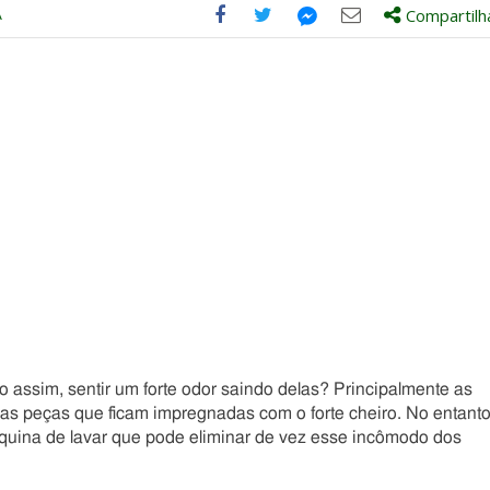
A
Compartilh
Compartilhe
Compartilhe
Compartilhe
Compartilhe
este
este
este
este
post
post
post
post
com
com
com
com
Facebook
Twitter
Email
Messenger
 assim, sentir um forte odor saindo delas? Principalmente as
as peças que ficam impregnadas com o forte cheiro. No entanto
áquina de lavar que pode eliminar de vez esse incômodo dos