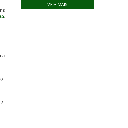
VEJA MAIS
ens
za
.
a a
m
so
.
do