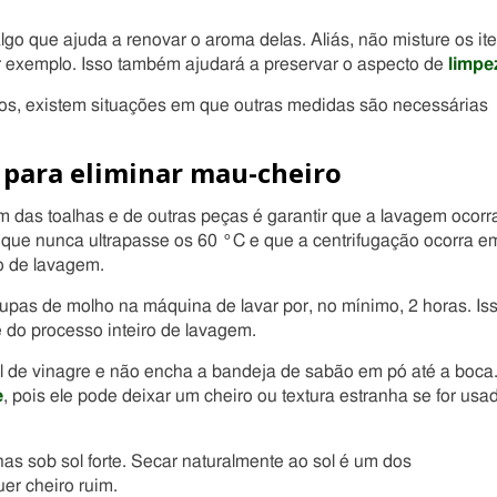
lgo que ajuda a renovar o aroma delas. Aliás, não misture os it
r exemplo. Isso também ajudará a preservar o aspecto de
limpe
s, existem situações em que outras medidas são necessárias
 para eliminar mau-cheiro
im das toalhas e de outras peças é garantir que a lavagem ocorr
 que nunca ultrapasse os 60 °C e que a centrifugação ocorra e
o de lavagem.
oupas de molho na máquina de lavar por, no mínimo, 2 horas. Is
e do processo inteiro de lavagem.
ml de vinagre e não encha a bandeja de sabão em pó até a boca
e
, pois ele pode deixar um cheiro ou textura estranha se for usa
has sob sol forte. Secar naturalmente ao sol é um dos
er cheiro ruim.