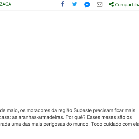
NZAGA
Compartilh
Compartilhe
Compartilhe
Compartilhe
Compartilhe
este
este
este
este
post
post
post
post
com
com
com
com
Facebook
Twitter
Email
Messenger
de maio, os moradores da região Sudeste precisam ficar mais
 casa: as aranhas-armadeiras. Por quê? Esses meses são os
derada uma das mais perigosas do mundo. Todo cuidado com el