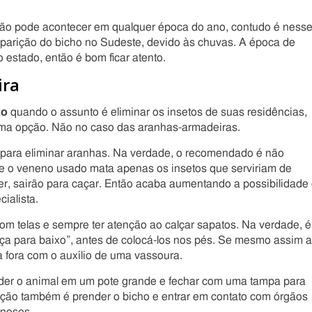
ução pode acontecer em qualquer época do ano, contudo é ness
parição do bicho no Sudeste, devido às chuvas. A época de
 estado, então é bom ficar atento.
ira
ão
quando o assunto é eliminar os insetos de suas residências,
uma opção. Não no caso das aranhas-armadeiras.
z para eliminar aranhas. Na verdade, o recomendado é não
rque o veneno usado mata apenas os insetos que serviriam de
er, sairão para caçar. Então acaba aumentando a possibilidade
ialista.
com telas e sempre ter atenção ao calçar sapatos. Na verdade, é
ça para baixo”, antes de colocá-los nos pés. Se mesmo assim 
a fora com o auxílio de uma vassoura.
er o animal em um pote grande e fechar com uma tampa para
pção também é prender o bicho e entrar em contato com órgãos