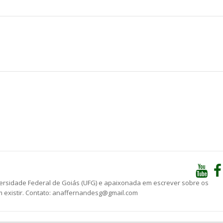
he
versidade Federal de Goiás (UFG) e apaixonada em escrever sobre os
 existir. Contato: anaffernandesg@gmail.com