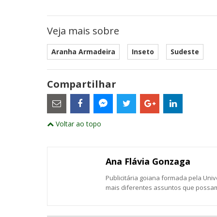
Veja mais sobre
Aranha Armadeira
Inseto
Sudeste
Compartilhar
Estes
são
links
externos
Compartilhe
Compartilhe
Compartilhe
Compartilhe
Compartil
Compartilhe
e
Voltar ao topo
este
este
este
este
este
abrirão
este
numa
post
post
post
post
post
post
nova
com
com
com
com
com
com
janela
Email
Facebook
Twitter
Google+
LinkedIn
Messenger
Ana Flávia Gonzaga
Publicitária goiana formada pela Uni
mais diferentes assuntos que possam