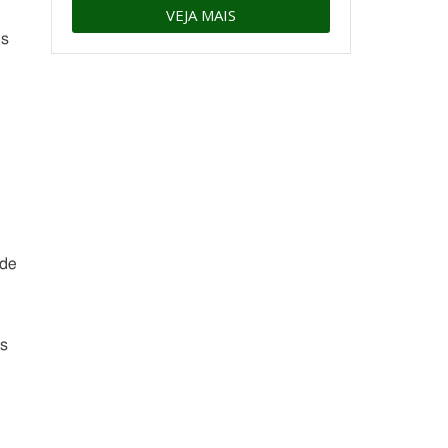
VEJA MAIS
es
 de
as