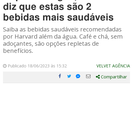
diz que estas são 2
bebidas mais saudáveis
Saiba as bebidas saudáveis recomendadas
por Harvard além da água. Café e chá, sem
adoçantes, são opções repletas de
benefícios.
Publicado 18/06/2023 às 15:32
VELVET AGÊNCIA
Compartilhar
Compartilhe
Compartilhe
Compartilhe
Compartilhe
este
este
este
este
post
post
post
post
com
com
com
com
Facebook
Twitter
Email
Messenger