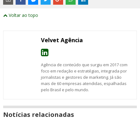
links
externos
Compartilhe
Compartilhe
Compartilhe
Compartilhe
Compartilhe
Compartilhe
Compartilhe
e
este
este
este
este
este
este
este
Voltar ao topo
abrirão
post
post
post
post
post
post
post
numa
com
com
com
com
com
com
com
nova
Email
Facebook
Twitter
Google+
WhatsApp
LinkedIn
Messenger
janela
Velvet Agência
Agência de conteúdo que surgiu em 2017 com
foco em redação e estratégias, integrada por
jornalistas e gestores de marketing. Já são
mais de 60 empresas atendidas, espalhadas
pelo Brasil e pelo mundo.
Notícias relacionadas