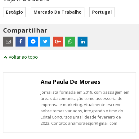
Estágio
Mercado De Trabalho
Portugal
Compartilhar
Estes
são
links
externos
Compartilhe
Compartilhe
Compartilhe
Compartilhe
Compartilhe
Compartilhe
Compartilhe
e
este
este
este
este
este
este
este
Voltar ao topo
abrirão
post
post
post
post
post
post
post
numa
com
com
com
com
com
com
com
nova
Email
Facebook
Twitter
Google+
WhatsApp
LinkedIn
Messenger
janela
Ana Paula De Moraes
Jornalista formada em 2019, com passagem em
áreas da comunicação como assessoria de
imprensa e marketing. Atualmente escreve
sobre temas variados, integrando o time do
Edital Concursos Brasil desde fevereiro de
2023. Contato: anamoraesjor@gmail.com