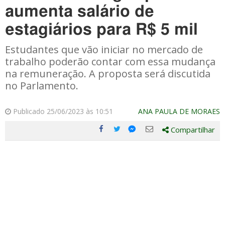
aumenta salário de
estagiários para R$ 5 mil
Estudantes que vão iniciar no mercado de
trabalho poderão contar com essa mudança
na remuneração. A proposta será discutida
no Parlamento.
Publicado 25/06/2023 às 10:51
ANA PAULA DE MORAES
Compartilhar
Compartilhe
Compartilhe
Compartilhe
Compartilhe
este
este
este
este
post
post
post
post
com
com
com
com
Facebook
Twitter
Email
Messenger