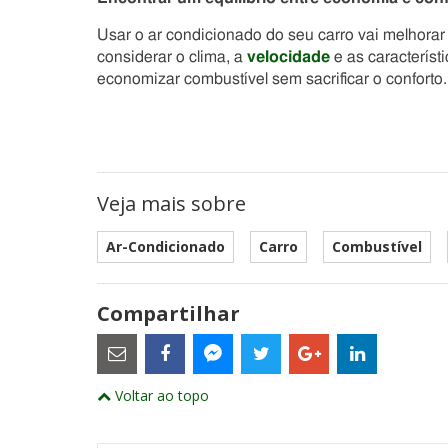
Usar o ar condicionado do seu carro vai melhora
considerar o clima, a
velocidade
e as característ
economizar combustível sem sacrificar o conforto.
Veja mais sobre
Ar-Condicionado
Carro
Combustível
Compartilhar
Estes
são
links
externos
Compartilhe
Compartilhe
Compartilhe
Compartilhe
Compartil
Compartilhe
e
Voltar ao topo
este
este
este
este
este
abrirão
este
numa
post
post
post
post
post
post
nova
com
com
com
com
com
com
janela