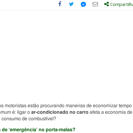
Compartilh
Compartilhe
Compartilhe
Compartilhe
Compartilhe
este
este
este
este
post
post
post
post
com
com
com
com
Facebook
Twitter
Email
Messenger
 os motoristas estão procurando maneiras de economizar tempo
mum é: ligar o
ar-condicionado no carro
afeta a economia de
do consumo de combustível?
 de ‘emergência’ no porta-malas?