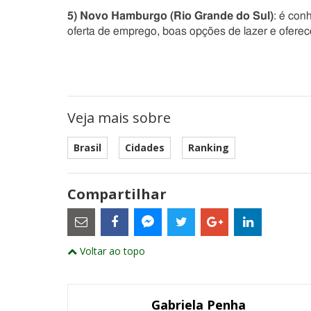
5) Novo Hamburgo (Rio Grande do Sul)
: é con
oferta de emprego, boas opções de lazer e oferec
Veja mais sobre
Brasil
Cidades
Ranking
Compartilhar
Estes
são
links
externos
Compartilhe
Compartilhe
Compartilhe
Compartilhe
Compartil
Compartilhe
e
Voltar ao topo
este
este
este
este
este
abrirão
este
numa
post
post
post
post
post
post
nova
com
com
com
com
com
com
janela
Email
Facebook
Twitter
Google+
LinkedIn
Messenger
Gabriela Penha