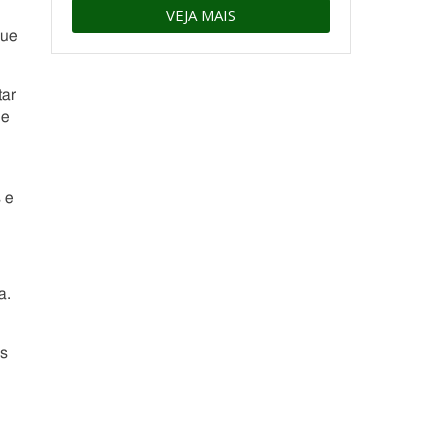
VEJA MAIS
que
tar
de
 e
a.
as