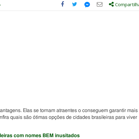
A
Compartilh
Compartilhe
Compartilhe
Compartilhe
Compartilhe
este
este
este
este
post
post
post
post
com
com
com
com
Facebook
Twitter
Email
Messenger
antagens. Elas se tornam atraentes o conseguem garantir mais
fira quais são ótimas opções de cidades brasileiras para viver
sileiras com nomes BEM inusitados