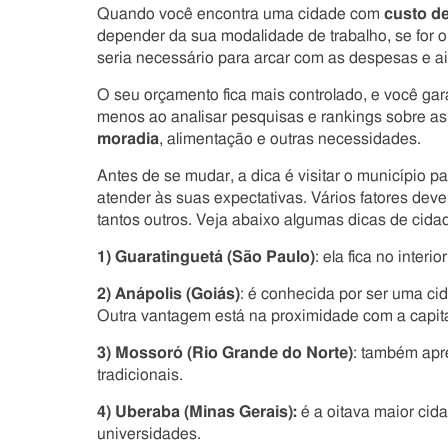
Quando você encontra uma cidade com
custo de
depender da sua modalidade de trabalho, se for 
seria necessário para arcar com as despesas e a
O seu orçamento fica mais controlado, e você gar
menos ao analisar pesquisas e rankings sobre a
moradia
, alimentação e outras necessidades.
Antes de se mudar, a dica é visitar o município p
atender às suas expectativas. Vários fatores dev
tantos outros. Veja abaixo algumas dicas de cidad
1) Guaratinguetá (São Paulo)
: ela fica no interi
2) Anápolis (Goiás)
: é conhecida por ser uma ci
Outra vantagem está na proximidade com a capita
3) Mossoró (Rio Grande do Norte)
: também apre
tradicionais.
4) Uberaba (Minas Gerais):
é a oitava maior cid
universidades.