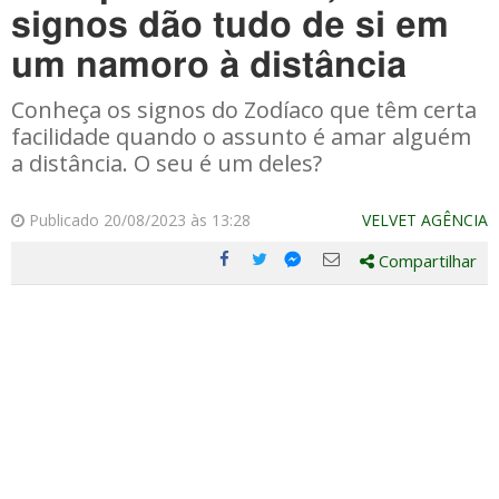
signos dão tudo de si em
um namoro à distância
Conheça os signos do Zodíaco que têm certa
facilidade quando o assunto é amar alguém
a distância. O seu é um deles?
Publicado 20/08/2023 às 13:28
VELVET AGÊNCIA
Compartilhar
Compartilhe
Compartilhe
Compartilhe
Compartilhe
este
este
este
este
post
post
post
post
com
com
com
com
Facebook
Twitter
Email
Messenger