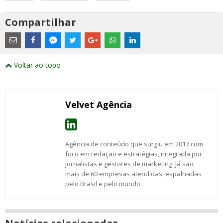
Compartilhar
Estes
são
links
externos
Compartilhe
Compartilhe
Compartilhe
Compartilhe
Compartilhe
Compartilhe
Compartilhe
e
este
este
este
este
este
este
este
Voltar ao topo
abrirão
post
post
post
post
post
post
post
numa
com
com
com
com
com
com
com
nova
Email
Facebook
Twitter
Google+
WhatsApp
LinkedIn
Messenger
janela
Velvet Agência
Agência de conteúdo que surgiu em 2017 com
foco em redação e estratégias, integrada por
jornalistas e gestores de marketing. Já são
mais de 60 empresas atendidas, espalhadas
pelo Brasil e pelo mundo.