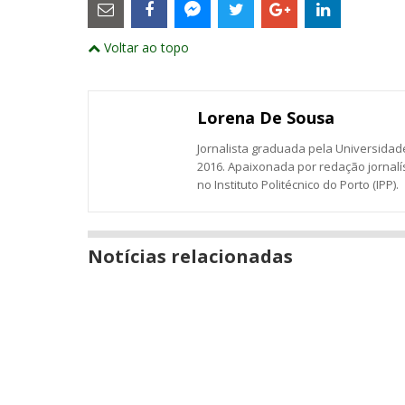
são
links
externos
Compartilhe
Compartilhe
Compartilhe
Compartilhe
Compartil
Compartilhe
e
Voltar ao topo
este
este
este
este
este
abrirão
este
numa
post
post
post
post
post
post
nova
com
com
com
com
com
com
janela
Email
Facebook
Twitter
Google+
LinkedIn
Messenger
Lorena De Sousa
Jornalista graduada pela Universidade
2016. Apaixonada por redação jornalí
no Instituto Politécnico do Porto (IPP).
Notícias relacionadas