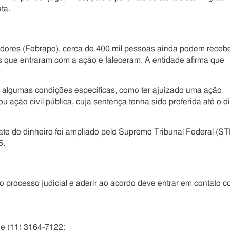
ta.
dores (Febrapo), cerca de 400 mil pessoas ainda podem receb
s que entraram com a ação e faleceram. A entidade afirma que
ir algumas condições específicas, como ter ajuizado uma ação
ou ação civil pública, cuja sentença tenha sido proferida até o d
e do dinheiro foi ampliado pelo Supremo Tribunal Federal (ST
5.
 processo judicial e aderir ao acordo deve entrar em contato 
e (11) 3164-7122;