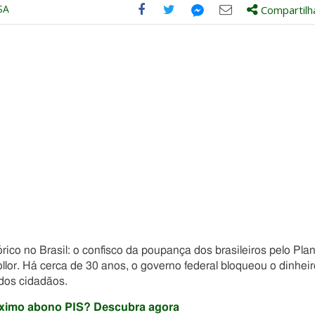
SA
Compartilh
Compartilhe
Compartilhe
Compartilhe
Compartilhe
este
este
este
este
post
post
post
post
com
com
com
com
Facebook
Twitter
Email
Messenger
ico no Brasil: o confisco da poupança dos brasileiros pelo Pla
llor. Há cerca de 30 anos, o governo federal bloqueou o dinheir
 dos cidadãos.
róximo abono PIS? Descubra agora