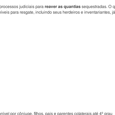
processos judiciais para
reaver as quantias
sequestradas. O 
eis para resgate, incluindo seus herdeiros e inventariantes, j
vel por cônjuge, filhos, pais e parentes colaterais até 4º grau