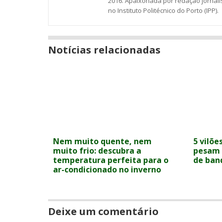
2016. Apaixonada por redação jornalí
no Instituto Politécnico do Porto (IPP).
Notícias relacionadas
Nem muito quente, nem
5 vilõe
muito frio: descubra a
pesam 
temperatura perfeita para o
de ban
ar-condicionado no inverno
Deixe um comentário