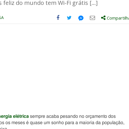
s feliz do mundo tem Wi-Fi grátis […]
SA
Compartilh
Compartilhe
Compartilhe
Compartilhe
Compartilhe
este
este
este
este
post
post
post
post
com
com
com
com
Facebook
Twitter
Email
Messenger
ergia elétrica
sempre acaba pesando no orçamento dos
todos os meses é quase um sonho para a maioria da população,