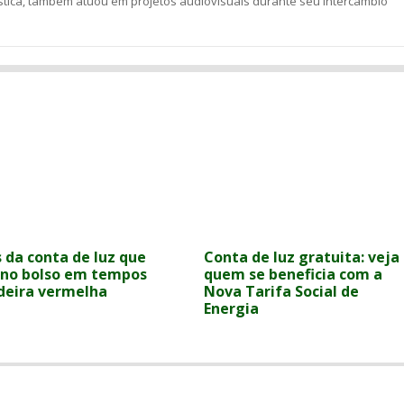
stica, também atuou em projetos audiovisuais durante seu intercâmbio
s da conta de luz que
Conta de luz gratuita: veja
no bolso em tempos
quem se beneficia com a
deira vermelha
Nova Tarifa Social de
Energia